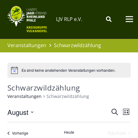
LJV RLP e.V.
Veranstaltungen
Schwarzwildzählung
Es sind keine anstehenden Veranstaltungen vorhanden.
Schwarzwildzählung
Veranstaltungen
Schwarzwildzählung
August
Verans
Ver
Suche
Liste
Ans
Datum
Suche
wählen.
Nav
Heute
Nächste
und
Veranstaltungen
Vorherige