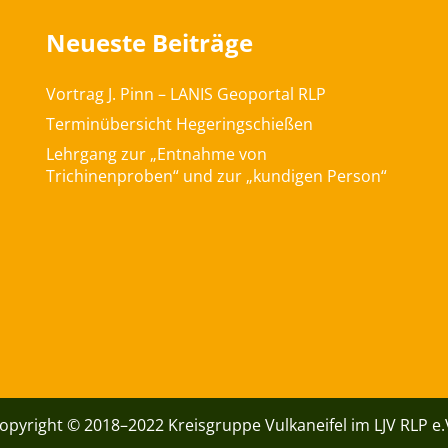
Neueste Beiträge
Vortrag J. Pinn – LANIS Geoportal RLP
Terminübersicht Hegeringschießen
Lehrgang zur „Entnahme von
Trichinenproben“ und zur „kundigen Person“
opyright © 2018–2022 Kreisgruppe Vulkaneifel im LJV RLP e.