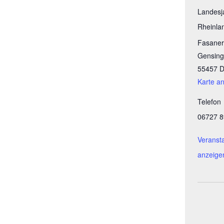
Landesj
Rheinlan
Fasaner
Gensin
55457
D
Karte a
Telefon
06727 
Veranst
anzeige