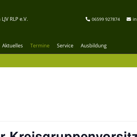
 LJV RLP e.V.
06599 927874
in
Aktuelles
Termine
Service
Ausbildung
r Kreisgruppenvorsit