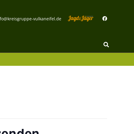
fo@kreisgruppe-vulkaneifel.de
zenden