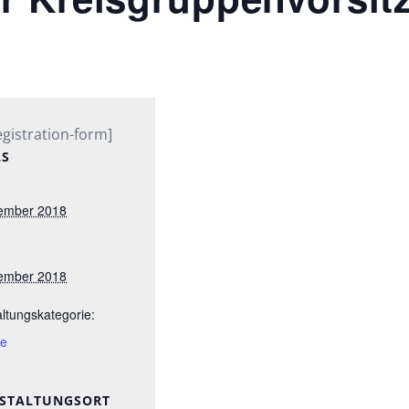
egistration-form]
LS
ember 2018
ember 2018
ltungskategorie:
re
STALTUNGSORT