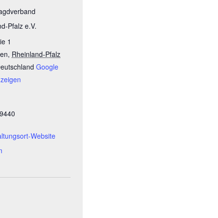
agdverband
d-Pfalz e.V.
ie 1
gen
,
Rheinland-Pfalz
eutschland
Google
nzeigen
89440
altungsort-Website
n