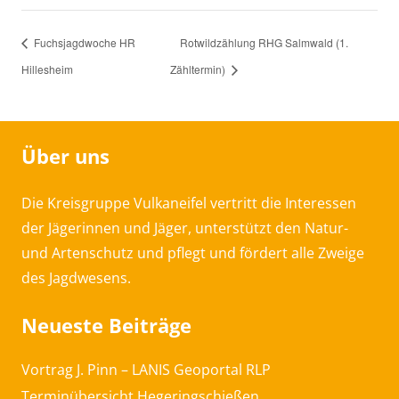
Fuchsjagdwoche HR
Rotwildzählung RHG Salmwald (1.
Hillesheim
Zähltermin)
Über uns
Die Kreisgruppe Vulkaneifel vertritt die Interessen
der Jägerinnen und Jäger, unterstützt den Natur-
und Artenschutz und pflegt und fördert alle Zweige
des Jagdwesens.
Neueste Beiträge
Vortrag J. Pinn – LANIS Geoportal RLP
Terminübersicht Hegeringschießen