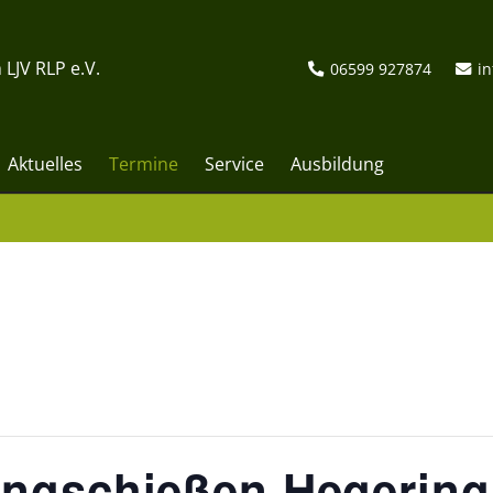
 LJV RLP e.V.
06599 927874
in
Aktuelles
Termine
Service
Ausbildung
ingschießen Hegerin