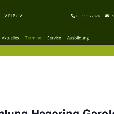
 LJV RLP e.V.
06599 927874
in
Aktuelles
Termine
Service
Ausbildung
lung Hegering Gerol