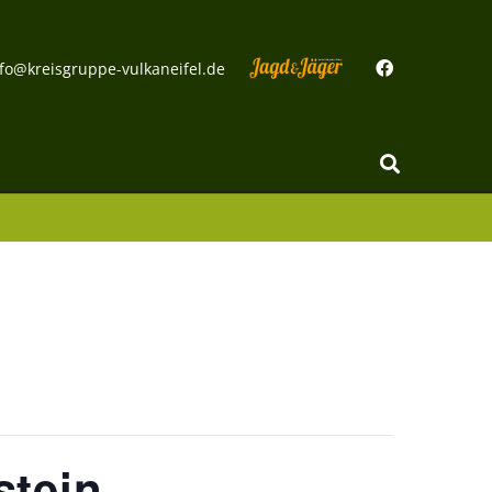
fo@kreisgruppe-vulkaneifel.de
stein