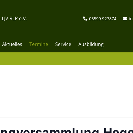
 LJV RLP e.V.
06599 927874
in
Aktuelles
Termine
Service
Ausbildung
ingversammlung Hege