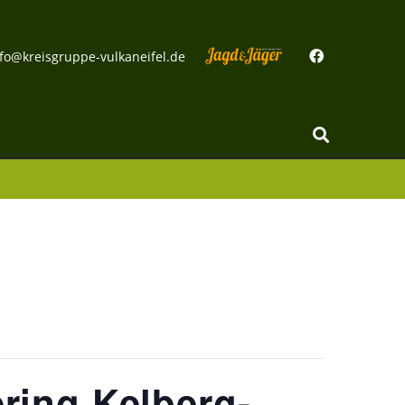
fo@kreisgruppe-vulkaneifel.de
ring Kelberg-