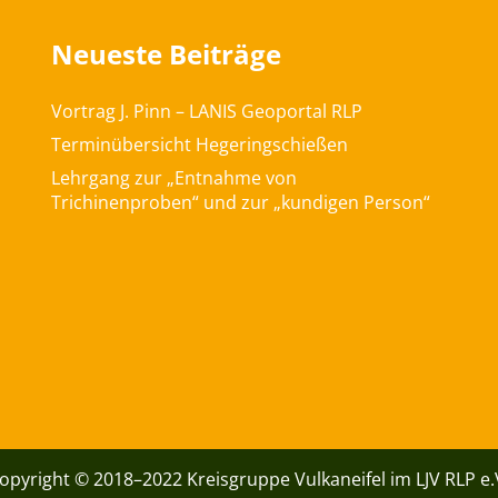
Neueste Beiträge
Vortrag J. Pinn – LANIS Geoportal RLP
Terminübersicht Hegeringschießen
Lehrgang zur „Entnahme von
Trichinenproben“ und zur „kundigen Person“
opyright © 2018–2022 Kreisgruppe Vulkaneifel im LJV RLP e.