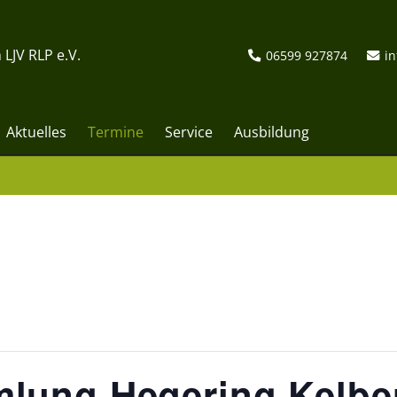
 LJV RLP e.V.
06599 927874
in
Aktuelles
Termine
Service
Ausbildung
lung Hegering Kelber