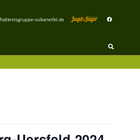
fo@kreisgruppe-vulkaneifel.de
g-Uersfeld 2024