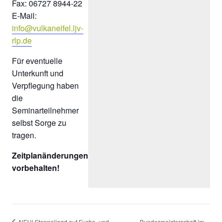
Fax: 06727 8944-22
E-Mail:
info@vulkaneifel.ljv-
rlp.de
Für eventuelle
Unterkunft und
Verpflegung haben
die
Seminarteilnehmer
selbst Sorge zu
tragen.
Zeitplanänderungen
vorbehalten!
NEU! Stoppeljagd auf Fuchs- und
Bundesmeisterschaft im