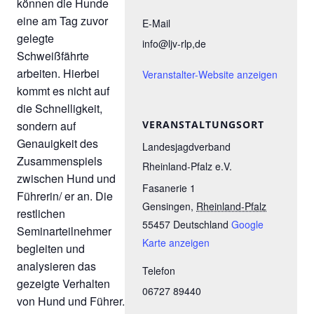
können die Hunde
eine am Tag zuvor
E-Mail
gelegte
info@ljv-rlp,de
Schweißfährte
arbeiten. Hierbei
Veranstalter-Website anzeigen
kommt es nicht auf
die Schnelligkeit,
sondern auf
VERANSTALTUNGSORT
Genauigkeit des
Landesjagdverband
Zusammenspiels
Rheinland-Pfalz e.V.
zwischen Hund und
Fasanerie 1
Führerin/ er an. Die
Gensingen
,
Rheinland-Pfalz
restlichen
55457
Deutschland
Google
Seminarteilnehmer
Karte anzeigen
begleiten und
analysieren das
Telefon
gezeigte Verhalten
06727 89440
von Hund und Führer.