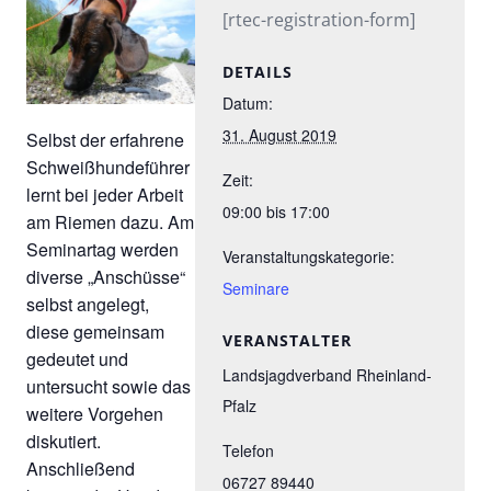
[rtec-registration-form]
DETAILS
Datum:
31. August 2019
Selbst der erfahrene
Schweißhundeführer
Zeit:
lernt bei jeder Arbeit
09:00 bis 17:00
am Riemen dazu. Am
Seminartag werden
Veranstaltungskategorie:
diverse „Anschüsse“
Seminare
selbst angelegt,
diese gemeinsam
VERANSTALTER
gedeutet und
Landsjagdverband Rheinland-
untersucht sowie das
Pfalz
weitere Vorgehen
diskutiert.
Telefon
Anschließend
06727 89440