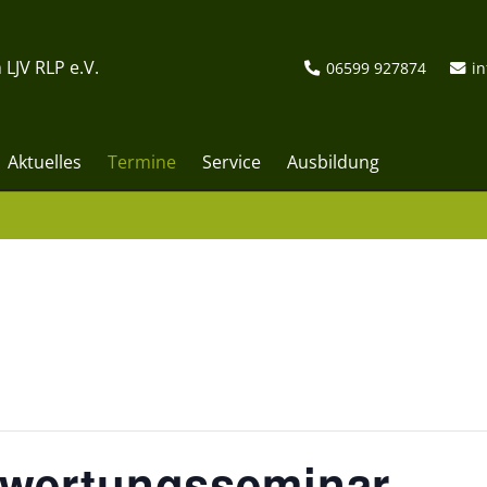
 LJV RLP e.V.
06599 927874
in
Aktuelles
Termine
Service
Ausbildung
ewertungsseminar