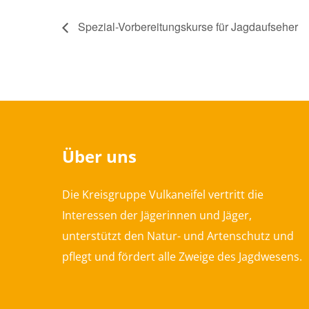
Spezial-Vorbereitungskurse für Jagdaufseher
Über uns
Die Kreisgruppe Vulkaneifel vertritt die
Interessen der Jägerinnen und Jäger,
unterstützt den Natur- und Artenschutz und
pflegt und fördert alle Zweige des Jagdwesens.