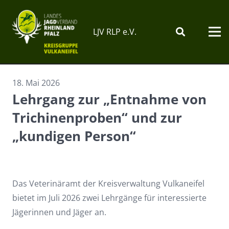
LJV RLP e.V.
18. Mai 2026
Lehrgang zur „Entnahme von
Trichinenproben“ und zur
„kundigen Person“
Das Veterinäramt der Kreisverwaltung Vulkaneifel
bietet im Juli 2026 zwei Lehrgänge für interessierte
Jägerinnen und Jäger an.