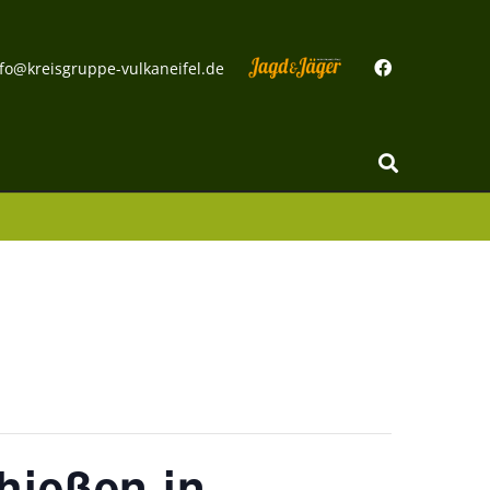
fo@kreisgruppe-vulkaneifel.de
hießen in