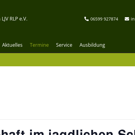
 LJV RLP e.V.
06599 927874
in
Aktuelles
Termine
Service
Ausbildung
aft im jagdlichen Sc