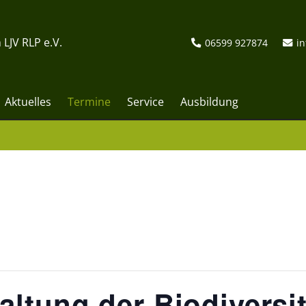
 LJV RLP e.V.
06599 927874
in
Aktuelles
Termine
Service
Ausbildung
altung der Biodiversit