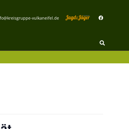
fo@kreisgruppe-vulkaneifel.de
ät