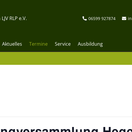
 LJV RLP e.V.
06599 927874
in
Aktuelles
Termine
Service
Ausbildung
ingversammlung Heger