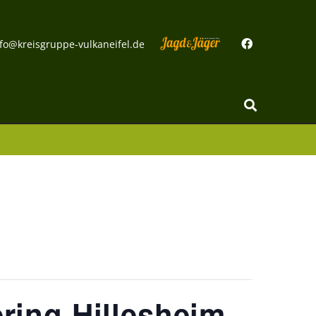
fo@kreisgruppe-vulkaneifel.de
ing Hillesheim